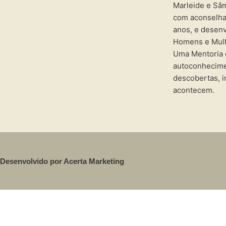
Marleide e Sâ
com aconselha
anos, e desen
Homens e Mulh
Uma Mentoria 
autoconhecime
descobertas, i
acontecem.
Desenvolvido por Acerta Marketing