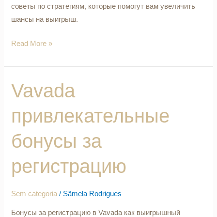
советы по стратегиям, которые помогут вам увеличить
шансы на выигрыш.
Read More »
Vavada
Vavada
привлекательные
привлекательные
бонусы
за
бонусы за
регистрацию
регистрацию
Sem categoria
/
Sâmela Rodrigues
Бонусы за регистрацию в Vavada как выигрышный