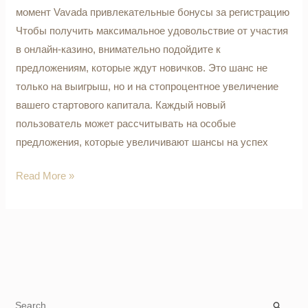
момент Vavada привлекательные бонусы за регистрацию
Чтобы получить максимальное удовольствие от участия
в онлайн-казино, внимательно подойдите к
предложениям, которые ждут новичков. Это шанс не
только на выигрыш, но и на стопроцентное увеличение
вашего стартового капитала. Каждый новый
пользователь может рассчитывать на особые
предложения, которые увеличивают шансы на успех
Read More »
P