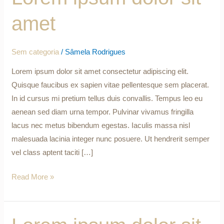
ipsum
amet
dolor
sit
amet
Sem categoria
/
Sâmela Rodrigues
Lorem ipsum dolor sit amet consectetur adipiscing elit.
Quisque faucibus ex sapien vitae pellentesque sem placerat.
In id cursus mi pretium tellus duis convallis. Tempus leo eu
aenean sed diam urna tempor. Pulvinar vivamus fringilla
lacus nec metus bibendum egestas. Iaculis massa nisl
malesuada lacinia integer nunc posuere. Ut hendrerit semper
vel class aptent taciti […]
Read More »
Lorem