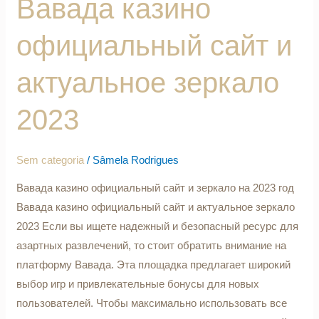
Вавада казино
казино
официальный сайт и
официальный
сайт
актуальное зеркало
и
актуальное
2023
зеркало
2023
Sem categoria
/
Sâmela Rodrigues
Вавада казино официальный сайт и зеркало на 2023 год
Вавада казино официальный сайт и актуальное зеркало
2023 Если вы ищете надежный и безопасный ресурс для
азартных развлечений, то стоит обратить внимание на
платформу Вавада. Эта площадка предлагает широкий
выбор игр и привлекательные бонусы для новых
пользователей. Чтобы максимально использовать все