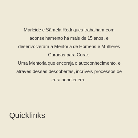
Marleide e Sâmela Rodrigues trabalham com
aconselhamento há mais de 15 anos, e
desenvolveram a Mentoria de Homens e Mulheres
Curadas para Curar.
Uma Mentoria que encoraja o autoconhecimento, e
através dessas descobertas, incríveis processos de
cura acontecem.
Quicklinks