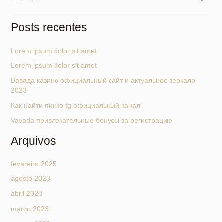
e
Posts recentes
s
q
Lorem ipsum dolor sit amet
u
Lorem ipsum dolor sit amet
i
s
Вавада казино официальный сайт и актуальное зеркало
2023
a
Как найти пинко tg официальный канал
r
p
Vavada привлекательные бонусы за регистрацию
o
Arquivos
r
:
fevereiro 2025
agosto 2023
abril 2023
março 2023