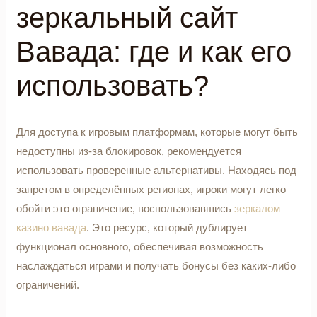
зеркальный сайт
Вавада: где и как его
использовать?
Для доступа к игровым платформам, которые могут быть
недоступны из-за блокировок, рекомендуется
использовать проверенные альтернативы. Находясь под
запретом в определённых регионах, игроки могут легко
обойти это ограничение, воспользовавшись
зеркалом
казино вавада
. Это ресурс, который дублирует
функционал основного, обеспечивая возможность
наслаждаться играми и получать бонусы без каких-либо
ограничений.