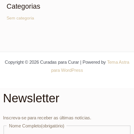
Categorias
Sem categoria
Copyright © 2026 Curadas para Curar | Powered by
Tema Astra
para WordPress
Newsletter
Inscreva-se para receber as últimas notícias.
Nome Completo
(obrigatório)