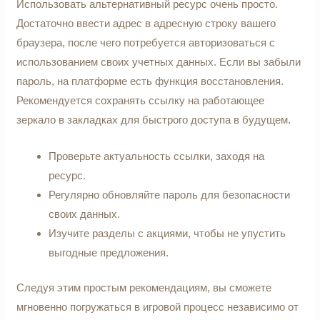
Использовать альтернативный ресурс очень просто.
Достаточно ввести адрес в адресную строку вашего
браузера, после чего потребуется авторизоваться с
использованием своих учетных данных. Если вы забыли
пароль, на платформе есть функция восстановления.
Рекомендуется сохранять ссылку на работающее
зеркало в закладках для быстрого доступа в будущем.
Проверьте актуальность ссылки, заходя на
ресурс.
Регулярно обновляйте пароль для безопасности
своих данных.
Изучите разделы с акциями, чтобы не упустить
выгодные предложения.
Следуя этим простым рекомендациям, вы сможете
мгновенно погружаться в игровой процесс независимо от