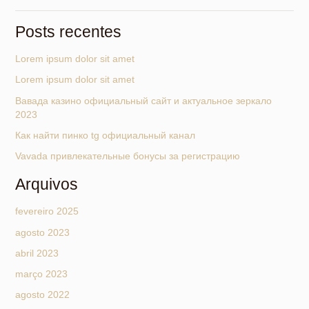
e
Posts recentes
s
q
Lorem ipsum dolor sit amet
u
Lorem ipsum dolor sit amet
i
Вавада казино официальный сайт и актуальное зеркало
s
2023
a
Как найти пинко tg официальный канал
r
Vavada привлекательные бонусы за регистрацию
p
o
Arquivos
r
fevereiro 2025
:
agosto 2023
abril 2023
março 2023
agosto 2022