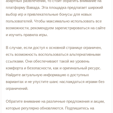
азартных развлечений, то стоит обратить внимание на
платформу Вавада. Эта площадка предлагает широкий
выбор игр и привлекательные бонусы для новых
пользователей. Чтобы максимально использовать все
возможности, рекомендуем зарегистрироваться на сайте
и изучить правила игры.
В случае, если доступ к основной странице ограничен,
есть возможность воспользоваться альтернативными
ссылками. Они обеспечивают такой же уровень
комфорта и безопасности, как и оригинальный ресурс.
Найдите актуальную информацию о доступных
вариантах и не упустите шанс наслаждаться играми без
ограничений.
Обратите внимание на различные предложения и акции,
которые регулярно обновляются. Подпишитесь на