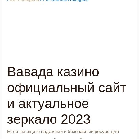
Вавада казино
официальный сайт
и актуальное
зеркало 2023
Если вы ищете надежный и безопасный ресурс для